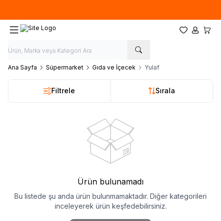
Ücretsiz kargo fırsatı -
500 TL
üzeri siparişlerde
Favorilerim
Hesabım
Sepet
Ana Sayfa
Süpermarket
Gıda ve İçecek
Yulaf
Filtrele
Sırala
Ürün bulunamadı
Bu listede şu anda ürün bulunmamaktadır. Diğer kategorileri
inceleyerek ürün keşfedebilirsiniz.