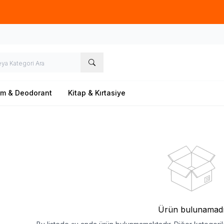
Ücretsiz kargo fırsatı -
500 TL
üzeri siparişlerde
üm & Deodorant
Kitap & Kırtasiye
Ürün bulunamad