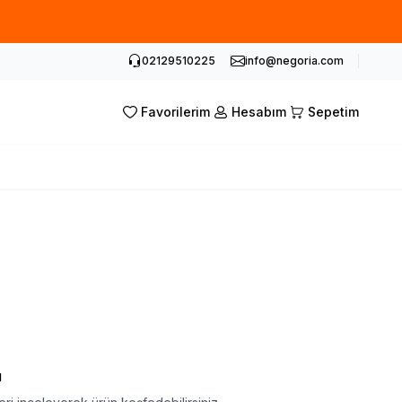
02129510225
info@negoria.com
Favorilerim
Hesabım
Sepetim
ı