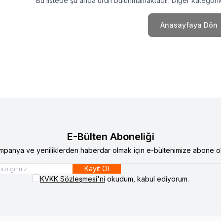
Bu listede şu anda ürün bulunmamaktadır. Diğer kategorile
Anasayfaya Dön
E-Bülten Aboneliği
mpanya ve yeniliklerden haberdar olmak için e-bültenimize abone ol
Kayıt Ol
KVKK Sözleşmesi'ni
okudum, kabul ediyorum.