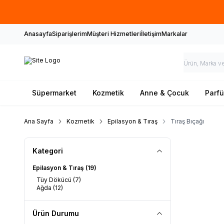
Anasayfa
Siparişlerim
Müşteri Hizmetleri
İletişim
Markalar
Süpermarket
Kozmetik
Anne & Çocuk
Parf
Ana Sayfa
Kozmetik
Epilasyon & Tıraş
Tıraş Bıçağı
Kategori
Epilasyon & Tıraş
(19)
Tüy Dökücü
(7)
Ağda
(12)
Ürün Durumu