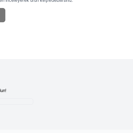
ri inceleyerek ürün keşfedebilirsiniz.
un!