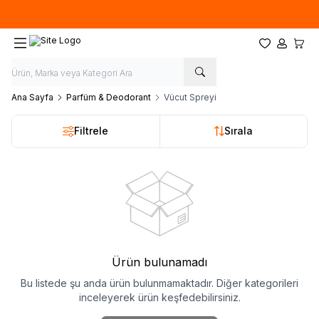
Ücretsiz kargo fırsatı -
500 TL
üzeri siparişlerde
Favorilerim
Hesabım
Sepet
Ana Sayfa
Parfüm & Deodorant
Vücut Spreyi
Filtrele
Sırala
Ürün bulunamadı
Bu listede şu anda ürün bulunmamaktadır. Diğer kategorileri
inceleyerek ürün keşfedebilirsiniz.