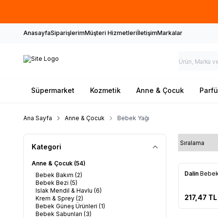
Anasayfa
Siparişlerim
Müşteri Hizmetleri
İletişim
Markalar
Süpermarket
Kozmetik
Anne & Çocuk
Parf
Ana Sayfa
Anne & Çocuk
Bebek Yağı
Kategori
Anne & Çocuk
(54)
Dalin
Bebek 
Bebek Bakım
(2)
Favorile
Bebek Bezi
(5)
Islak Mendil & Havlu
(6)
217,47
TL
Krem & Sprey
(2)
Bebek Güneş Ürünleri
(1)
Bebek Sabunları
(3)