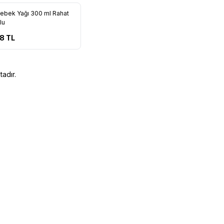
ebek Yağı 300 ml Rahat
rilere Ekle
lu
58
TL
adır.