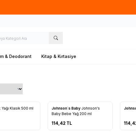
Ücretsiz kargo fırsatı -
500 TL
üzeri siparişlerde
üm & Deodorant
Kitap & Kırtasiye
Yağı Klasik 500 ml
Johnson´s Baby
Johnson's
Johns
re Ekle
Favorilere Ekle
Favo
Baby Bebe Yağ 200 ml
114,42
TL
114,4