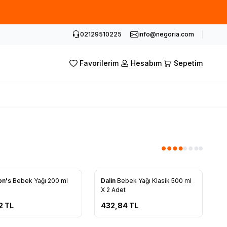
02129510225
info@negoria.com
Favorilerim
Hesabım
Sepetim
on's
Bebek Yağı 200 ml
Dalin
Bebek Yağı Klasik 500 ml
rilere Ekle
Favorilere Ekle
X 2 Adet
2
TL
432,84
TL