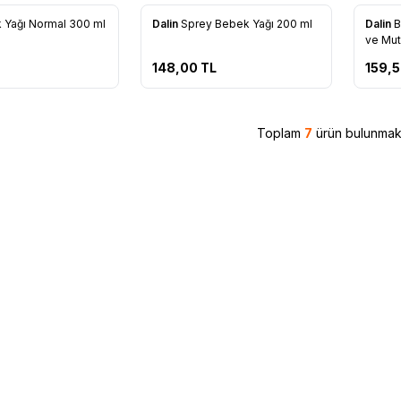
 Yağı Normal 300 ml
Dalin
Sprey Bebek Yağı 200 ml
Dalin
B
re Ekle
Favorilere Ekle
Favo
ve Mut
148,00
TL
159,
Toplam
7
ürün bulunmakt