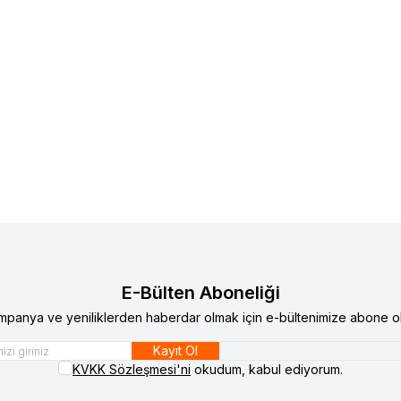
E-Bülten Aboneliği
mpanya ve yeniliklerden haberdar olmak için e-bültenimize abone ol
Kayıt Ol
KVKK Sözleşmesi'ni
okudum, kabul ediyorum.