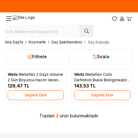
Ücretsiz kargo fırsatı -
500 TL
üzeri siparişlerde
Favorilerim
Hesabım
Sepet
Ana Sayfa
Kozmetik
Saç Şekillendirici
Saç Köpüğü
Filtrele
Sırala
Wella
Wellaflex 2 Days Volume
Wella
Wellaflex Curls
Favorilere Ekle
Favorilere Ekle
2 Gün Boyunca Hacim Veren
Definition Bukle Belirginleştirici
Saç Köpüğü Extra Strong Hold
129,47
TL
Saç Köpüğü Strong Hold - 200
143,53
TL
200 ml
ml
Sepete Ekle
Sepete Ekle
Toplam
2
ürün bulunmaktadır.