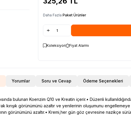
325,26
TL
Daha Fazla
Paket Ürünler
Koleksiyon
Fiyat Alarmı
Yorumlar
Soru ve Cevap
Ödeme Seçenekleri
pısında bulunan Koenzim Q10 ve Kreatin içerir.• Düzenli kullanıldığında,
avaşarak kırışık görünümünü azaltır ve yenilerinin oluşumunu engellemey
klarının görünümünü azaltır.• Kremi,her gün göz çevresine nazikçe sürü