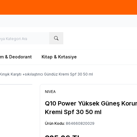
Ücretsiz kargo fırsatı -
500 TL
üzeri siparişlerde
üm & Deodorant
Kitap & Kırtasiye
ışık Karşıtı +sıkılaştırıcı Gündüz Kremi Spf 30 50 ml
NIVEA
Q10 Power Yüksek Güneş Korumalı
Kremi Spf 30 50 ml
Ürün Kodu:
864660820029