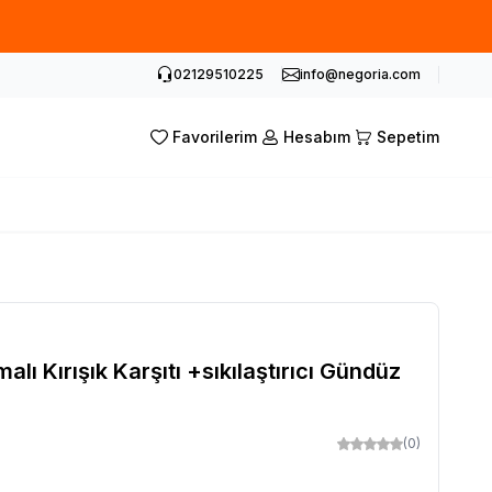
02129510225
info@negoria.com
Favorilerim
Hesabım
Sepetim
 Kırışık Karşıtı +sıkılaştırıcı Gündüz
(0)