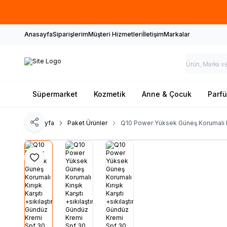
Anasayfa
Siparişlerim
Müşteri Hizmetleri
İletişim
Markalar
Süpermarket
Kozmetik
Anne & Çocuk
Parf
Ana Sayfa
Paket Ürünler
Q10 Power Yüksek Güneş Korumalı Kır
Paylaş
Favoriye Ekle