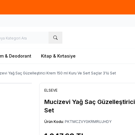
Ücretsiz kargo fırsatı -
500 TL
üzeri siparişlerde
üm & Deodorant
Kitap & Kırtasiye
evi Yağ Saç Güzelleştirici Krem 150 ml Kuru Ve Sert Saçlar 3'lü Set
ELSEVE
Mucizevi Yağ Saç Güzelleştirici
Set
Ürün Kodu:
PKTMCZVYGKRMRUJHDY