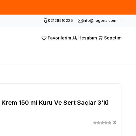
02129510225
info@negoria.com
Favorilerim
Hesabım
Sepetim
 Krem 150 ml Kuru Ve Sert Saçlar 3'lü
(0)