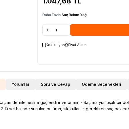
1.047,68
TL
Daha Fazla
Saç Bakım Yağı
Koleksiyon
Fiyat Alarmı
Yorumlar
Soru ve Cevap
Ödeme Seçenekleri
ş, saçları derinlemesine güçlendirir ve onarır; - Saçlara yumuşak bir 
; 3'lü set halinde sunulan bu ürün, sık kullanım gerektiren saç bakımı 