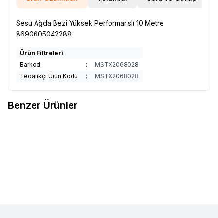
Sesu Ağda Bezi Yüksek Performanslı 10 Metre
8690605042288
Ürün Filtreleri
Barkod
:
MSTX2068028
Tedarikçi Ürün Kodu
:
MSTX2068028
Benzer Ürünler
Garnier
Men Magnezyum Ultra
Garnier
Men Magnezyum Roll
Favorilere Ekle
Favorilere Ekle
Kuru 72 Saat Mg 50 Ml X2
On Ultra Kuru 72 Saat 50 ml X 2
352,63
TL
Adet
352,63
TL
Sepete Ekle
Sepete Ekle