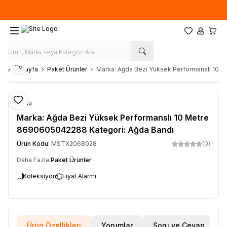
Ücretsiz kargo fırsatı -
500 TL
üzeri siparişlerde
Favorilerim
Hesabım
Sepet
Paylaş
Ana Sayfa
Paket Ürünler
Marka: Ağda Bezi Yüksek Performanslı 10 
Favoriye Ekle
Sesu
Marka: Ağda Bezi Yüksek Performanslı 10 Metre
8690605042288 Kategori: Ağda Bandı
Ürün Kodu:
MSTX2068028
(0)
Daha Fazla
Paket Ürünler
Koleksiyon
Fiyat Alarmı
Ürün Özellikleri
Yorumlar
Soru ve Cevap