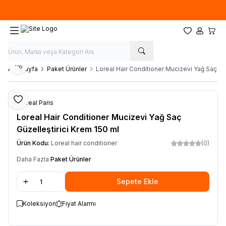
Ücretsiz kargo fırsatı -
500 TL
üzeri siparişlerde
Favorilerim
Hesabım
Sepet
Paylaş
Ana Sayfa
Paket Ürünler
Loreal Hair Conditioner Mucizevi Yağ Saç Güz
Favoriye Ekle
L'Oreal Paris
Loreal Hair Conditioner Mucizevi Yağ Saç
Güzelleştirici Krem 150 ml
Ürün Kodu:
Loreal hair conditioner
(0)
Daha Fazla
Paket Ürünler
Sepete Ekle
Koleksiyon
Fiyat Alarmı