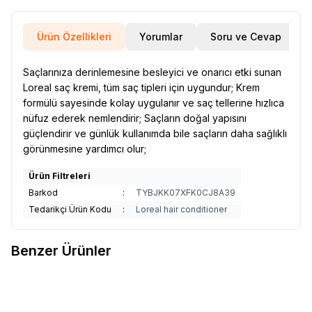
Ürün Özellikleri
Yorumlar
Soru ve Cevap
Saçlarınıza derinlemesine besleyici ve onarıcı etki sunan
Loreal saç kremi, tüm saç tipleri için uygundur; Krem
formülü sayesinde kolay uygulanır ve saç tellerine hızlıca
nüfuz ederek nemlendirir; Saçların doğal yapısını
güçlendirir ve günlük kullanımda bile saçların daha sağlıklı
görünmesine yardımcı olur;
Ürün Filtreleri
Barkod
:
TYBJKK07XFK0CJ8A39
Tedarikçi Ürün Kodu
:
Loreal hair conditioner
Benzer Ürünler
Garnier
Men Magnezyum Ultra
Garnier
Men Magnezyum Roll
Favorilere Ekle
Favorilere Ekle
Kuru 72 Saat Mg 50 Ml X2
On Ultra Kuru 72 Saat 50 ml X 2
352,63
TL
Adet
352,63
TL