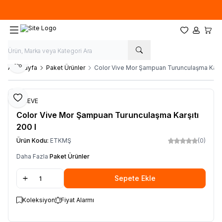
Ücretsiz kargo fırsatı -
500 TL
üzeri siparişlerde
Favorilerim
Hesabım
Sepet
Paylaş
Ana Sayfa
Paket Ürünler
Color Vive Mor Şampuan Turunculaşma Karşıt
Favoriye Ekle
ELSEVE
Color Vive Mor Şampuan Turunculaşma Karşıtı
200 l
Ürün Kodu:
ETKMŞ
(0)
Daha Fazla
Paket Ürünler
Sepete Ekle
Koleksiyon
Fiyat Alarmı