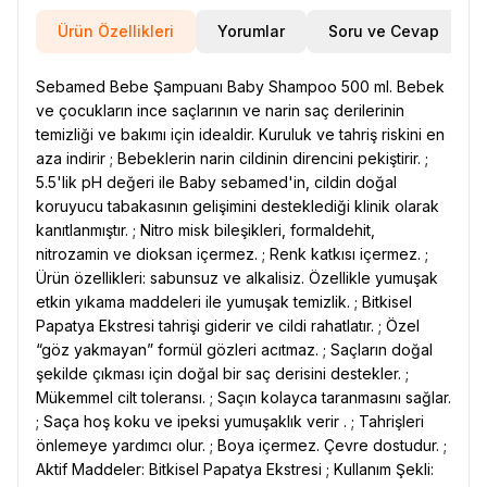
Ürün Özellikleri
Yorumlar
Soru ve Cevap
Sebamed Bebe Şampuanı Baby Shampoo 500 ml. Bebek
ve çocukların ince saçlarının ve narin saç derilerinin
temizliği ve bakımı için idealdir. Kuruluk ve tahriş riskini en
aza indirir ; Bebeklerin narin cildinin direncini pekiştirir. ;
5.5'lik pH değeri ile Baby sebamed'in, cildin doğal
koruyucu tabakasının gelişimini desteklediği klinik olarak
kanıtlanmıştır. ; Nitro misk bileşikleri, formaldehit,
nitrozamin ve dioksan içermez. ; Renk katkısı içermez. ;
Ürün özellikleri: sabunsuz ve alkalisiz. Özellikle yumuşak
etkin yıkama maddeleri ile yumuşak temizlik. ; Bitkisel
Papatya Ekstresi tahrişi giderir ve cildi rahatlatır. ; Özel
“göz yakmayan” formül gözleri acıtmaz. ; Saçların doğal
şekilde çıkması için doğal bir saç derisini destekler. ;
Mükemmel cilt toleransı. ; Saçın kolayca taranmasını sağlar.
; Saça hoş koku ve ipeksi yumuşaklık verir . ; Tahrişleri
önlemeye yardımcı olur. ; Boya içermez. Çevre dostudur. ;
Aktif Maddeler: Bitkisel Papatya Ekstresi ; Kullanım Şekli: