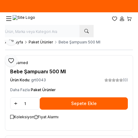
Ücretsiz kargo fırsatı -
500 TL
üzeri siparişlerde
Favorilerim
Hesabım
Sepet
Paylaş
Ana Sayfa
Paket Ürünler
Bebe Şampuanı 500 Ml
Favoriye Ekle
Sebamed
Bebe Şampuanı 500 Ml
Ürün Kodu:
grt0043
(0)
Daha Fazla
Paket Ürünler
Sepete Ekle
Koleksiyon
Fiyat Alarmı