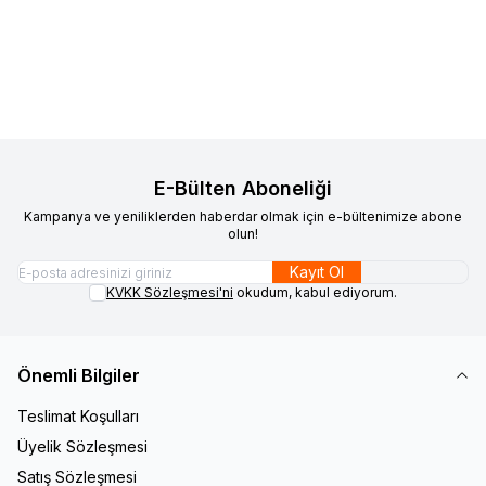
352,63
TL
Adet
352,63
TL
Sepete Ekle
Sepete Ekle
E-Bülten Aboneliği
Kampanya ve yeniliklerden haberdar olmak için e-bültenimize abone
olun!
Kayıt Ol
KVKK Sözleşmesi'ni
okudum, kabul ediyorum.
Önemli Bilgiler
Teslimat Koşulları
Üyelik Sözleşmesi
Satış Sözleşmesi