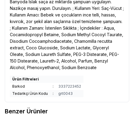
Banyoda Islak saça az miktarda şampuan uygulayın.
Nazikçe masaj yapın. Durulayın. ; Kullanım Yeri: Saç-Vücut ;
Kullanım Amacı: Bebek ve çocukların ince telli, hassas,
kıvırcık, zor şekil alan saçlarına özel temizleme şampuanı.
; Kullanım Zamanı: İstenilen Sıklıkta ; İçindekiler : Aqua,
Cocamidopropyl Betaine, Sodium Methyl Cocoyl Taurate,
Disodium Cocoamphodiacetate, Chamomilla recutita
extract, Coco Glucoside, Sodium Lactate, Glyceryl
Oleate, Sodium Laureth Sulfate, PEG-3 Distearate, PEG-
150 Distearate, Laureth-2, Alcohol, Parfum, Benzyl
Alcohol, Phenoxyethanol, Sodium Benzoate
Ürün Filtreleri
Barkod
:
3337223452
Tedarikçi Ürün Kodu
:
grt0043
Benzer Ürünler
Garnier
Men Magnezyum Ultra
Garnier
Men Magnezyum Roll
Favorilere Ekle
Favorilere Ekle
Kuru 72 Saat Mg 50 Ml X2
On Ultra Kuru 72 Saat 50 ml X 2